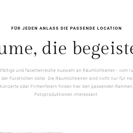
FÜR JEDEN ANLASS DIE PASSENDE LOCATION
ume, die begeist
lfältige und facettenreiche Auswahl an Räumlichkeiten - vom ru
er Fürstlichen Abtei. Die Räumlichkeiten sind nicht nur für H
, Konzerte oder Firmenfeiern finden hier den passenden Rahmen.
Fotoproduktionen interessant.