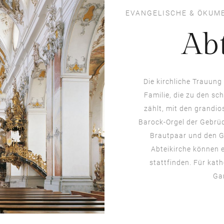
EVANGELISCHE & ÖKUM
Ab
Die kirchliche Trauung 
Familie, die zu den s
zählt, mit den grandi
Barock-Orgel der Gebrü
Brautpaar und den G
Abteikirche können 
stattfinden. Für kath
Ga