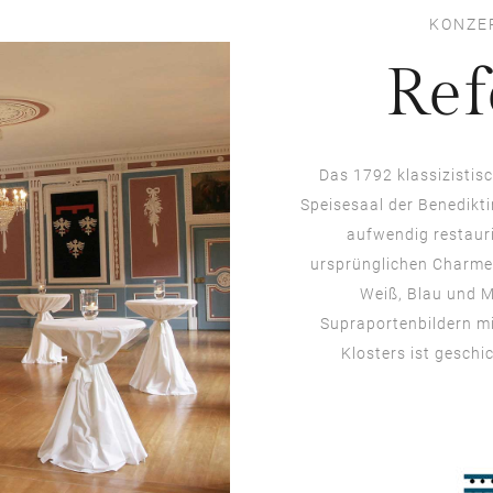
KONZE
Ref
Das 1792 klassizistis
Speisesaal der Benedikt
aufwendig restauri
ursprünglichen Charme. 
Weiß, Blau und M
Supraportenbildern m
Klosters ist geschi