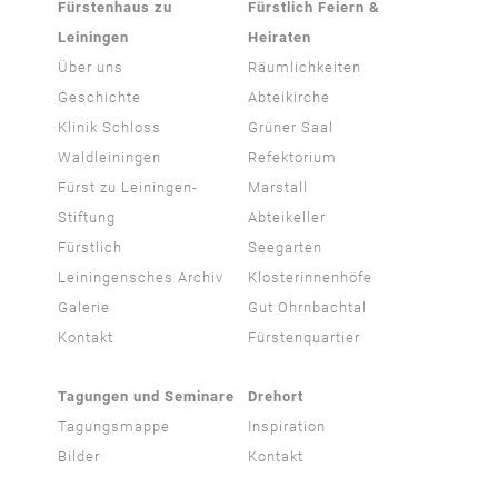
Fürstenhaus zu
Fürstlich Feiern &
Leiningen
Heiraten
Über uns
Räumlichkeiten
Geschichte
Abteikirche
Klinik Schloss
Grüner Saal
Waldleiningen
Refektorium
Fürst zu Leiningen-
Marstall
Stiftung
Abteikeller
Fürstlich
Seegarten
Leiningensches Archiv
Klosterinnenhöfe
Galerie
Gut Ohrnbachtal
Kontakt
Fürstenquartier
Tagungen und Seminare
Drehort
Tagungsmappe
Inspiration
Bilder
Kontakt